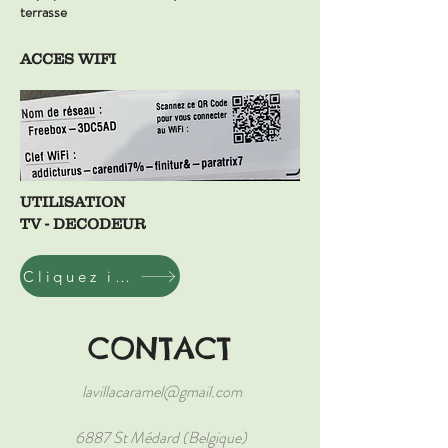
terrasse
ACCES WIFI
UTILISATION
TV - DECODEUR
Cliquez ici
CONTACT
lavillacaramel@gmail.com
6887 St Médard (Belgique)