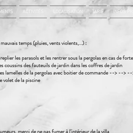
MENTS
ACTIVITÉS
LOCALISATION
TARIF
INFOS PR
mauvais temps (pluies, vents violents,...) :
à replier les parasols et les rentrer sous la pergolas en cas de fort
es coussins des fauteuils de jardin dans les coffres de jardin
les lamelles de la pergolas avec boitier de commande --> --> -
e volet de la piscine
umeurs, merci de ne pas fumer à l'intérieur de la villa