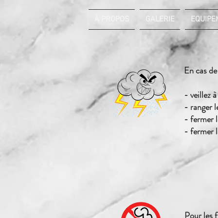
À PROPOS
GALERIE
EQUIPE
En cas de 
- veillez 
- ranger l
- fermer 
- fermer l
Pour les f