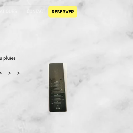
RESERVER
ATIQUES
CONTACT
es pluies
-> --> -->