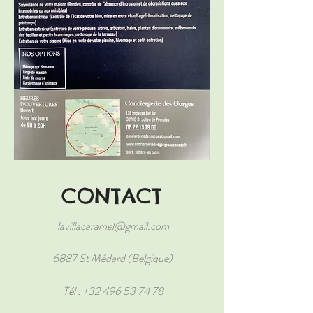
CONTACT
lavillacaramel@gmail.com
6887 St Médard (Belgique)
Tél :
+32 496 53 74 78