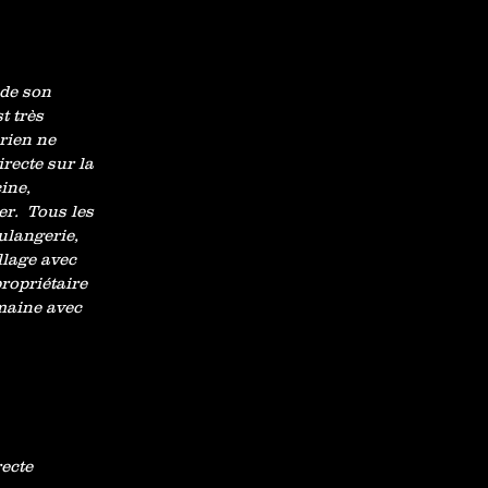
 de son
t très
 rien ne
recte sur la
cine,
er. Tous les
ulangerie,
llage avec
propriétaire
emaine avec
recte