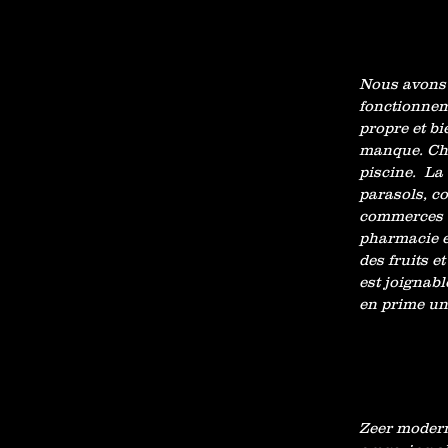
Nous avons 
fonctionnem
propre et bi
manque. Chaq
piscine. La t
parasols, co
commerces d
pharmacie e
des fruits e
est joignabl
en prime un
Zeer modern,