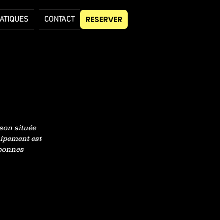
RESERVER
ATIQUES
CONTACT
S
son située
uipement est
 bonnes